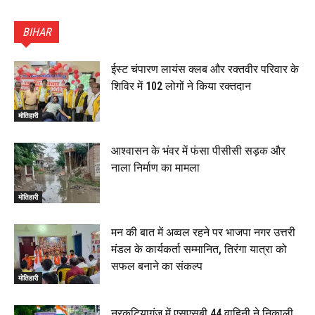
पटना सिटी : BPSC में सफल निभा कुमारी बनीं SDM , विधायक
ने किया सम्मानित, 6 July 2026
BIHAR
01:45
हिंदू साम्राज्य दिनोत्सव पर रक्सौल में राष्ट्रीय स्वयंसेवक संघ
का भव्य पथ संचलन, 5 July 2026
ईस्ट चंपारण लायंस क्लब और रक्तवीर परिवार के
00:22
शिविर में 102 लोगों ने किया रक्तदान
बेतिया : मझौलिया में 1.24 क्विंटल गांजा के साथ बोलेरो ज़ब्त, दो
तस्कर गिरफ्तार, 4 July 2026
मोतिहारी
00:39
22 June 2026
00:33
आश्वासन के भंवर में फंसा पीसीसी सड़क और
नाला निर्माण का मामला
रक्सौल : सुरक्षा जॉंच को सोना-चांदी दुकानों का एसडीपीओ और
थानाध्यक्ष ने किया निरीक्षण, 19 June 2026
मोतिहारी
00:58
बेतिया में सगे भाई ने मां के साथ मिलकर की भाई की हत्या, शव
मन की बात में अव्वल रहने पर भाजपा नगर उत्तरी
जलाया, दोनों गिरफ्तार, 14 June 2026
00:12
मंडल के कार्यकर्ता सम्मानित, तिरंगा यात्रा को
मोतिहारी। NDA सरकार, 12 साल विश्वास के, मीडिया संवाद में
सफल बनाने का संकल्प
सांसद रधामोहन सिंह, 13 June 2026
मोतिहारी
02:19
नरकटियागंज में एसएसबी 44 वाहिनी ने निकाली