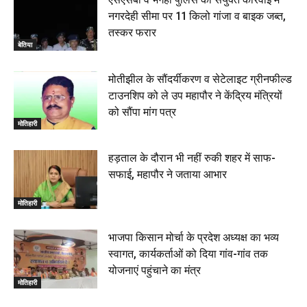
00:22
नगरदेही सीमा पर 11 किलो गांजा व बाइक जब्त,
बेतिया : मझौलिया में 1.24 क्विंटल गांजा के साथ बोलेरो ज़ब्त, दो
तस्कर फरार
तस्कर गिरफ्तार, 4 July 2026
बेतिया
00:39
22 June 2026
00:33
मोतीझील के सौंदर्यीकरण व सेटेलाइट ग्रीनफील्ड
टाउनशिप को ले उप महापौर ने केंद्रिय मंत्रियों
रक्सौल : सुरक्षा जॉंच को सोना-चांदी दुकानों का एसडीपीओ और
को सौंपा मांग पत्र
थानाध्यक्ष ने किया निरीक्षण, 19 June 2026
मोतिहारी
00:58
बेतिया में सगे भाई ने मां के साथ मिलकर की भाई की हत्या, शव
हड़ताल के दौरान भी नहीं रुकी शहर में साफ-
जलाया, दोनों गिरफ्तार, 14 June 2026
00:12
सफाई, महापौर ने जताया आभार
मोतिहारी। NDA सरकार, 12 साल विश्वास के, मीडिया संवाद में
सांसद रधामोहन सिंह, 13 June 2026
मोतिहारी
02:19
भाजपा किसान मोर्चा के प्रदेश अध्यक्ष का भव्य
स्वागत, कार्यकर्ताओं को दिया गांव-गांव तक
योजनाएं पहुंचाने का मंत्र
मोतिहारी