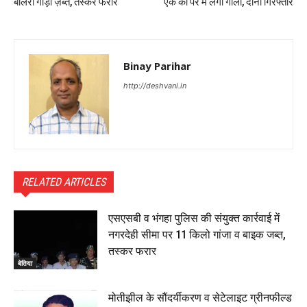
बोलेरो गाड़ी ज़ब्त, तस्कर फरार
एक को पैर में लगी गोली, दोनों गिरफ्तार
Binay Parihar
http://deshvani.in
RELATED ARTICLES
एसएसबी व भंगहा पुलिस की संयुक्त कार्रवाई में
नगरदेही सीमा पर 11 किलो गांजा व बाइक जब्त,
तस्कर फरार
बेतिया
मोतीझील के सौंदर्यीकरण व सेटेलाइट ग्रीनफील्ड