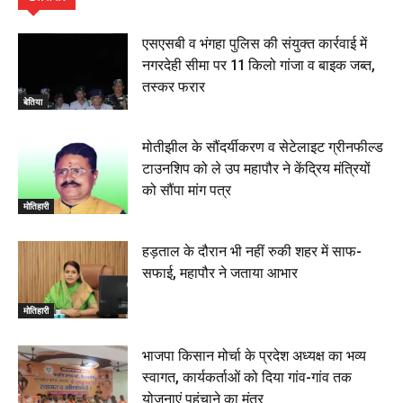
हिंदू साम्राज्य दिनोत्सव पर रक्सौल में राष्ट्रीय स्वयंसेवक संघ
का भव्य पथ संचलन, 5 July 2026
एसएसबी व भंगहा पुलिस की संयुक्त कार्रवाई में
00:22
नगरदेही सीमा पर 11 किलो गांजा व बाइक जब्त,
बेतिया : मझौलिया में 1.24 क्विंटल गांजा के साथ बोलेरो ज़ब्त, दो
तस्कर फरार
तस्कर गिरफ्तार, 4 July 2026
बेतिया
00:39
22 June 2026
00:33
मोतीझील के सौंदर्यीकरण व सेटेलाइट ग्रीनफील्ड
टाउनशिप को ले उप महापौर ने केंद्रिय मंत्रियों
रक्सौल : सुरक्षा जॉंच को सोना-चांदी दुकानों का एसडीपीओ और
को सौंपा मांग पत्र
थानाध्यक्ष ने किया निरीक्षण, 19 June 2026
मोतिहारी
00:58
बेतिया में सगे भाई ने मां के साथ मिलकर की भाई की हत्या, शव
हड़ताल के दौरान भी नहीं रुकी शहर में साफ-
जलाया, दोनों गिरफ्तार, 14 June 2026
00:12
सफाई, महापौर ने जताया आभार
मोतिहारी। NDA सरकार, 12 साल विश्वास के, मीडिया संवाद में
सांसद रधामोहन सिंह, 13 June 2026
मोतिहारी
02:19
भाजपा किसान मोर्चा के प्रदेश अध्यक्ष का भव्य
स्वागत, कार्यकर्ताओं को दिया गांव-गांव तक
योजनाएं पहुंचाने का मंत्र