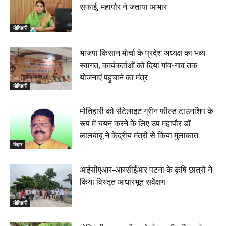
सफाई, महापौर ने जताया आभार
रक्सौल : सुरक्षा जॉंच को सोना-चांदी दुकानों का एसडीपीओ और
थानाध्यक्ष ने किया निरीक्षण, 19 June 2026
मोतिहारी
00:58
बेतिया में सगे भाई ने मां के साथ मिलकर की भाई की हत्या, शव
भाजपा किसान मोर्चा के प्रदेश अध्यक्ष का भव्य
जलाया, दोनों गिरफ्तार, 14 June 2026
00:12
स्वागत, कार्यकर्ताओं को दिया गांव-गांव तक
मोतिहारी। NDA सरकार, 12 साल विश्वास के, मीडिया संवाद में
योजनाएं पहुंचाने का मंत्र
सांसद रधामोहन सिंह, 13 June 2026
मोतिहारी
02:19
मोतिहारी को सैटेलाइट ग्रीन फील्ड टाउनशिप के
रूप में चयन करने के लिए उप महापौर डॉ
लालबाबू ने केंद्रीय मंत्री से किया मुलाकात
बिहार
आईसीएआर-आरसीईआर पटना के कृषि छात्रों ने
किया विस्तृत आधारभूत सर्वेक्षण
मोतिहारी