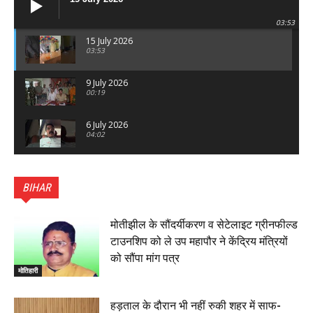
03:53
15 July 2026
03:53
9 July 2026
00:19
6 July 2026
04:02
पटना सिटी : BPSC में सफल निभा कुमारी बनीं SDM , विधायक
ने किया सम्मानित, 6 July 2026
BIHAR
01:45
हिंदू साम्राज्य दिनोत्सव पर रक्सौल में राष्ट्रीय स्वयंसेवक संघ
का भव्य पथ संचलन, 5 July 2026
मोतीझील के सौंदर्यीकरण व सेटेलाइट ग्रीनफील्ड
00:22
टाउनशिप को ले उप महापौर ने केंद्रिय मंत्रियों
बेतिया : मझौलिया में 1.24 क्विंटल गांजा के साथ बोलेरो ज़ब्त, दो
को सौंपा मांग पत्र
तस्कर गिरफ्तार, 4 July 2026
मोतिहारी
00:39
22 June 2026
00:33
हड़ताल के दौरान भी नहीं रुकी शहर में साफ-