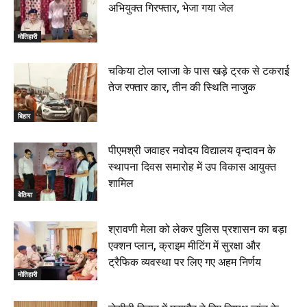
अभियुक्त गिरफ्तार, भेजा गया जेल
रक्सौल : सुरक्षा जॉंच को सोना-चांदी दुकानों का एसडीपीओ और
थानाध्यक्ष ने किया निरीक्षण, 19 June 2026
मोतिहारी
00:58
बेतिया में सगे भाई ने मां के साथ मिलकर की भाई की हत्या, शव
चकिया टोल प्लाजा के पास खड़े ट्रक से टकराई
जलाया, दोनों गिरफ्तार, 14 June 2026
00:12
तेज रफ्तार कार, तीन की स्थिति नाजुक
मोतिहारी। NDA सरकार, 12 साल विश्वास के, मीडिया संवाद में
सांसद रधामोहन सिंह, 13 June 2026
बिहार
02:19
पीएमश्री जवाहर नवोदय विद्यालय वृन्दावन के
स्थापना दिवस समारोह में उप विकास आयुक्त
शामिल
बेतिया
श्रावणी मेला को लेकर पुलिस प्रशासन का बड़ा
एक्शन प्लान, क्राइम मीटिंग में सुरक्षा और
ट्रैफिक व्यवस्था पर लिए गए अहम निर्णय
मोतिहारी