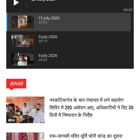
03:53
15 July 2026
03:53
9 July 2026
00:19
6 July 2026
04:02
पटना सिटी : BPSC में सफल निभा कुमारी बनीं SDM , विधायक
ने किया सम्मानित, 6 July 2026
BIHAR
01:45
हिंदू साम्राज्य दिनोत्सव पर रक्सौल में राष्ट्रीय स्वयंसेवक संघ
का भव्य पथ संचलन, 5 July 2026
नरकटियागंज के चार पंचायत में लगे सहयोग
00:22
शिविर में 205 आवेदन आए, अधिकारियों ने दिए 30
बेतिया : मझौलिया में 1.24 क्विंटल गांजा के साथ बोलेरो ज़ब्त, दो
दिनों में निष्पादन के निर्देश
तस्कर गिरफ्तार, 4 July 2026
बेतिया
00:39
22 June 2026
00:33
राम-जानकी मंदिर मूर्ति चोरी कांड का दूसरा