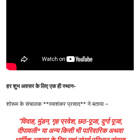
हर शुभ अवसर के लिए एक ही स्थान-
शोरूम के संचालक **रमाशंकर प्रसाद** ने बताया –
“विवाह, मुंडन, गृह प्रवेश, छठ-पूजा, दुर्गा पूजा,
दीपावली* या अन्य किसी भी पारिवारिक अथवा