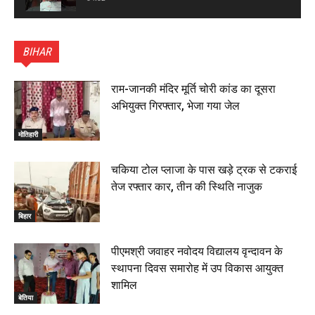
पटना सिटी : BPSC में सफल निभा कुमारी बनीं SDM , विधायक
ने किया सम्मानित, 6 July 2026
BIHAR
01:45
हिंदू साम्राज्य दिनोत्सव पर रक्सौल में राष्ट्रीय स्वयंसेवक संघ
का भव्य पथ संचलन, 5 July 2026
राम-जानकी मंदिर मूर्ति चोरी कांड का दूसरा
00:22
अभियुक्त गिरफ्तार, भेजा गया जेल
बेतिया : मझौलिया में 1.24 क्विंटल गांजा के साथ बोलेरो ज़ब्त, दो
तस्कर गिरफ्तार, 4 July 2026
मोतिहारी
00:39
22 June 2026
00:33
चकिया टोल प्लाजा के पास खड़े ट्रक से टकराई
तेज रफ्तार कार, तीन की स्थिति नाजुक
रक्सौल : सुरक्षा जॉंच को सोना-चांदी दुकानों का एसडीपीओ और
थानाध्यक्ष ने किया निरीक्षण, 19 June 2026
बिहार
00:58
बेतिया में सगे भाई ने मां के साथ मिलकर की भाई की हत्या, शव
पीएमश्री जवाहर नवोदय विद्यालय वृन्दावन के
जलाया, दोनों गिरफ्तार, 14 June 2026
00:12
स्थापना दिवस समारोह में उप विकास आयुक्त
मोतिहारी। NDA सरकार, 12 साल विश्वास के, मीडिया संवाद में
शामिल
सांसद रधामोहन सिंह, 13 June 2026
बेतिया
02:19