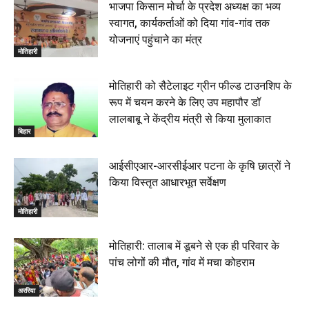
भाजपा किसान मोर्चा के प्रदेश अध्यक्ष का भव्य
जलाया, दोनों गिरफ्तार, 14 June 2026
00:12
स्वागत, कार्यकर्ताओं को दिया गांव-गांव तक
मोतिहारी। NDA सरकार, 12 साल विश्वास के, मीडिया संवाद में
योजनाएं पहुंचाने का मंत्र
सांसद रधामोहन सिंह, 13 June 2026
मोतिहारी
02:19
मोतिहारी को सैटेलाइट ग्रीन फील्ड टाउनशिप के
रूप में चयन करने के लिए उप महापौर डॉ
लालबाबू ने केंद्रीय मंत्री से किया मुलाकात
बिहार
आईसीएआर-आरसीईआर पटना के कृषि छात्रों ने
किया विस्तृत आधारभूत सर्वेक्षण
मोतिहारी
मोतिहारी: तालाब में डूबने से एक ही परिवार के
पांच लोगों की मौत, गांव में मचा कोहराम
अररिया