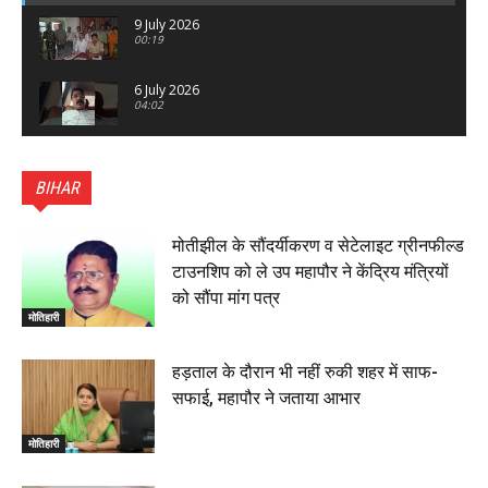
9 July 2026
00:19
6 July 2026
04:02
पटना सिटी : BPSC में सफल निभा कुमारी बनीं SDM , विधायक
ने किया सम्मानित, 6 July 2026
BIHAR
01:45
हिंदू साम्राज्य दिनोत्सव पर रक्सौल में राष्ट्रीय स्वयंसेवक संघ
का भव्य पथ संचलन, 5 July 2026
मोतीझील के सौंदर्यीकरण व सेटेलाइट ग्रीनफील्ड
00:22
टाउनशिप को ले उप महापौर ने केंद्रिय मंत्रियों
बेतिया : मझौलिया में 1.24 क्विंटल गांजा के साथ बोलेरो ज़ब्त, दो
को सौंपा मांग पत्र
तस्कर गिरफ्तार, 4 July 2026
मोतिहारी
00:39
22 June 2026
00:33
हड़ताल के दौरान भी नहीं रुकी शहर में साफ-
सफाई, महापौर ने जताया आभार
रक्सौल : सुरक्षा जॉंच को सोना-चांदी दुकानों का एसडीपीओ और
थानाध्यक्ष ने किया निरीक्षण, 19 June 2026
मोतिहारी
00:58
बेतिया में सगे भाई ने मां के साथ मिलकर की भाई की हत्या, शव