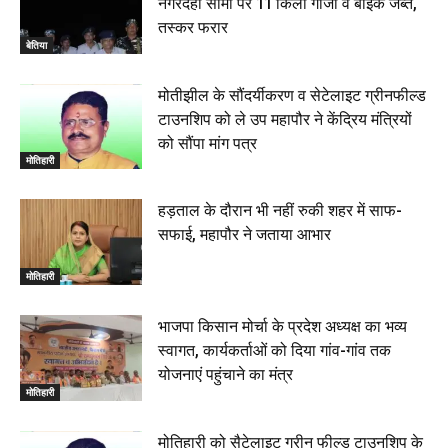
नगरदेही सीमा पर 11 किलो गांजा व बाइक जब्त,
बेतिया : मझौलिया में 1.24 क्विंटल गांजा के साथ बोलेरो ज़ब्त, दो
तस्कर फरार
तस्कर गिरफ्तार, 4 July 2026
बेतिया
00:39
22 June 2026
00:33
मोतीझील के सौंदर्यीकरण व सेटेलाइट ग्रीनफील्ड
टाउनशिप को ले उप महापौर ने केंद्रिय मंत्रियों
रक्सौल : सुरक्षा जॉंच को सोना-चांदी दुकानों का एसडीपीओ और
को सौंपा मांग पत्र
थानाध्यक्ष ने किया निरीक्षण, 19 June 2026
मोतिहारी
00:58
बेतिया में सगे भाई ने मां के साथ मिलकर की भाई की हत्या, शव
हड़ताल के दौरान भी नहीं रुकी शहर में साफ-
जलाया, दोनों गिरफ्तार, 14 June 2026
00:12
सफाई, महापौर ने जताया आभार
मोतिहारी। NDA सरकार, 12 साल विश्वास के, मीडिया संवाद में
सांसद रधामोहन सिंह, 13 June 2026
मोतिहारी
02:19
भाजपा किसान मोर्चा के प्रदेश अध्यक्ष का भव्य
स्वागत, कार्यकर्ताओं को दिया गांव-गांव तक
योजनाएं पहुंचाने का मंत्र
मोतिहारी
मोतिहारी को सैटेलाइट ग्रीन फील्ड टाउनशिप के