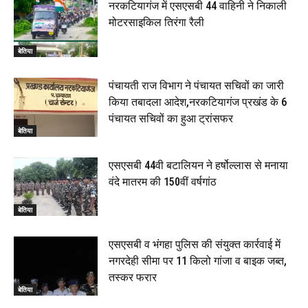
का भव्य पथ संचलन, 5 July 2026
नरकटियागंज में एसएसबी 44 वाहिनी ने निकाली
00:22
मोटरसाइकिल तिरंगा रैली
बेतिया : मझौलिया में 1.24 क्विंटल गांजा के साथ बोलेरो ज़ब्त, दो
तस्कर गिरफ्तार, 4 July 2026
बेतिया
00:39
22 June 2026
00:33
पंचायती राज विभाग ने पंचायत सचिवों का जारी
किया तबादला आदेश,नरकटियागंज प्रखंड के 6
रक्सौल : सुरक्षा जॉंच को सोना-चांदी दुकानों का एसडीपीओ और
पंचायत सचिवों का हुआ ट्रांसफर
थानाध्यक्ष ने किया निरीक्षण, 19 June 2026
बेतिया
00:58
बेतिया में सगे भाई ने मां के साथ मिलकर की भाई की हत्या, शव
एसएसबी 44वी बटालियन ने हर्षोल्लास से मनाया
जलाया, दोनों गिरफ्तार, 14 June 2026
00:12
वंदे मातरम की 150वीं वर्षगांठ
मोतिहारी। NDA सरकार, 12 साल विश्वास के, मीडिया संवाद में
सांसद रधामोहन सिंह, 13 June 2026
बेतिया
02:19
एसएसबी व भंगहा पुलिस की संयुक्त कार्रवाई में
नगरदेही सीमा पर 11 किलो गांजा व बाइक जब्त,
तस्कर फरार
बेतिया