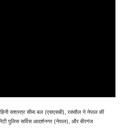
हिनी सशस्त्र सीमा बल (एसएसबी), रक्सौल ने नेपाल की
ुनिटी पुलिस सर्विस आदर्शनगर (नेपाल), और बीरगंज