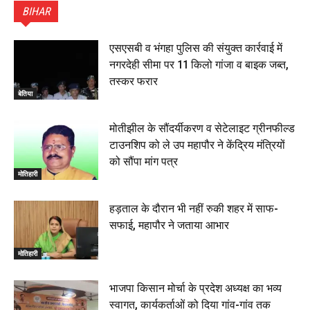
ने किया सम्मानित, 6 July 2026
BIHAR
01:45
हिंदू साम्राज्य दिनोत्सव पर रक्सौल में राष्ट्रीय स्वयंसेवक संघ
का भव्य पथ संचलन, 5 July 2026
एसएसबी व भंगहा पुलिस की संयुक्त कार्रवाई में
00:22
नगरदेही सीमा पर 11 किलो गांजा व बाइक जब्त,
बेतिया : मझौलिया में 1.24 क्विंटल गांजा के साथ बोलेरो ज़ब्त, दो
तस्कर फरार
तस्कर गिरफ्तार, 4 July 2026
बेतिया
00:39
22 June 2026
00:33
मोतीझील के सौंदर्यीकरण व सेटेलाइट ग्रीनफील्ड
टाउनशिप को ले उप महापौर ने केंद्रिय मंत्रियों
रक्सौल : सुरक्षा जॉंच को सोना-चांदी दुकानों का एसडीपीओ और
को सौंपा मांग पत्र
थानाध्यक्ष ने किया निरीक्षण, 19 June 2026
मोतिहारी
00:58
बेतिया में सगे भाई ने मां के साथ मिलकर की भाई की हत्या, शव
हड़ताल के दौरान भी नहीं रुकी शहर में साफ-
जलाया, दोनों गिरफ्तार, 14 June 2026
00:12
सफाई, महापौर ने जताया आभार
मोतिहारी। NDA सरकार, 12 साल विश्वास के, मीडिया संवाद में
सांसद रधामोहन सिंह, 13 June 2026
मोतिहारी
02:19
भाजपा किसान मोर्चा के प्रदेश अध्यक्ष का भव्य
स्वागत, कार्यकर्ताओं को दिया गांव-गांव तक