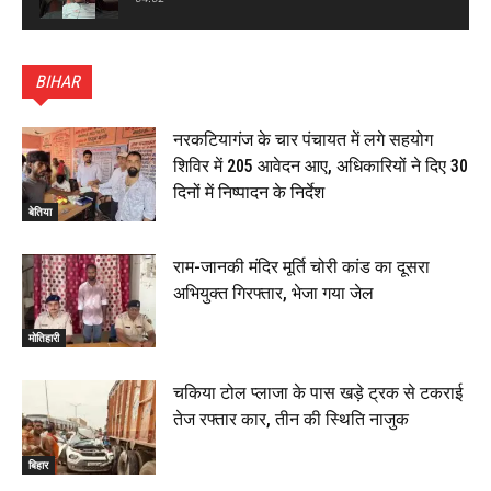
पटना सिटी : BPSC में सफल निभा कुमारी बनीं SDM , विधायक
ने किया सम्मानित, 6 July 2026
BIHAR
01:45
हिंदू साम्राज्य दिनोत्सव पर रक्सौल में राष्ट्रीय स्वयंसेवक संघ
का भव्य पथ संचलन, 5 July 2026
नरकटियागंज के चार पंचायत में लगे सहयोग
00:22
शिविर में 205 आवेदन आए, अधिकारियों ने दिए 30
बेतिया : मझौलिया में 1.24 क्विंटल गांजा के साथ बोलेरो ज़ब्त, दो
दिनों में निष्पादन के निर्देश
तस्कर गिरफ्तार, 4 July 2026
बेतिया
00:39
22 June 2026
00:33
राम-जानकी मंदिर मूर्ति चोरी कांड का दूसरा
अभियुक्त गिरफ्तार, भेजा गया जेल
रक्सौल : सुरक्षा जॉंच को सोना-चांदी दुकानों का एसडीपीओ और
थानाध्यक्ष ने किया निरीक्षण, 19 June 2026
मोतिहारी
00:58
बेतिया में सगे भाई ने मां के साथ मिलकर की भाई की हत्या, शव
चकिया टोल प्लाजा के पास खड़े ट्रक से टकराई
जलाया, दोनों गिरफ्तार, 14 June 2026
00:12
तेज रफ्तार कार, तीन की स्थिति नाजुक
मोतिहारी। NDA सरकार, 12 साल विश्वास के, मीडिया संवाद में
सांसद रधामोहन सिंह, 13 June 2026
बिहार
02:19