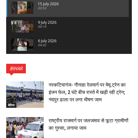
15 July 2026
03:53
9 July 2026
00:19
6 July 2026
04:02
पटना सिटी : BPSC में सफल निभा कुमारी बनीं SDM , विधायक
ने किया सम्मानित, 6 July 2026
BIHAR
01:45
हिंदू साम्राज्य दिनोत्सव पर रक्सौल में राष्ट्रीय स्वयंसेवक संघ
का भव्य पथ संचलन, 5 July 2026
नरकटियागंज- गौनाहा रेलमार्ग पर मेमू ट्रेन का
00:22
इंजन फेल, 2 घंटे बीच रास्ते में खड़ी रही ट्रेन;
बेतिया : मझौलिया में 1.24 क्विंटल गांजा के साथ बोलेरो ज़ब्त, दो
नंदपुर ढाला पर लगा भीषण जाम
तस्कर गिरफ्तार, 4 July 2026
बेतिया
00:39
22 June 2026
00:33
राष्ट्रीय राजमार्ग पर जलजमाव से फूटा ग्रामीणों
का गुस्सा, लगाया जाम
रक्सौल : सुरक्षा जॉंच को सोना-चांदी दुकानों का एसडीपीओ और
थानाध्यक्ष ने किया निरीक्षण, 19 June 2026