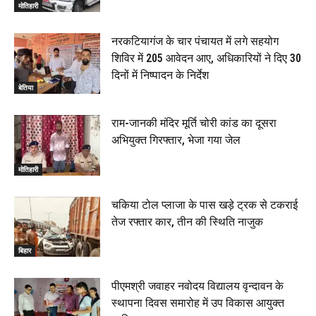
मोतिहारी
00:58
बेतिया में सगे भाई ने मां के साथ मिलकर की भाई की हत्या, शव
नरकटियागंज के चार पंचायत में लगे सहयोग
जलाया, दोनों गिरफ्तार, 14 June 2026
00:12
शिविर में 205 आवेदन आए, अधिकारियों ने दिए 30
मोतिहारी। NDA सरकार, 12 साल विश्वास के, मीडिया संवाद में
दिनों में निष्पादन के निर्देश
सांसद रधामोहन सिंह, 13 June 2026
बेतिया
02:19
राम-जानकी मंदिर मूर्ति चोरी कांड का दूसरा
अभियुक्त गिरफ्तार, भेजा गया जेल
मोतिहारी
चकिया टोल प्लाजा के पास खड़े ट्रक से टकराई
तेज रफ्तार कार, तीन की स्थिति नाजुक
बिहार
पीएमश्री जवाहर नवोदय विद्यालय वृन्दावन के
स्थापना दिवस समारोह में उप विकास आयुक्त