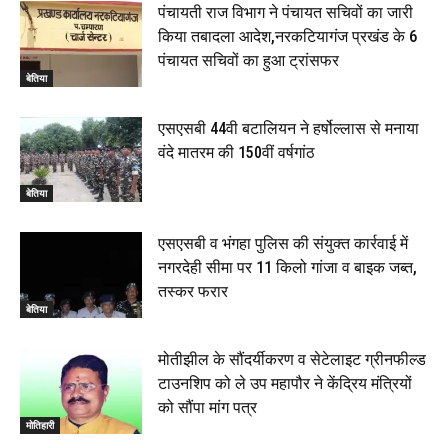
00:33
पंचायती राज विभाग ने पंचायत सचिवों का जारी
किया तबादला आदेश,नरकटियागंज प्रखंड के 6
रक्सौल : सुरक्षा जॉंच को सोना-चांदी दुकानों का एसडीपीओ और
पंचायत सचिवों का हुआ ट्रांसफर
थानाध्यक्ष ने किया निरीक्षण, 19 June 2026
बेतिया
00:58
बेतिया में सगे भाई ने मां के साथ मिलकर की भाई की हत्या, शव
एसएसबी 44वी बटालियन ने हर्षोल्लास से मनाया
जलाया, दोनों गिरफ्तार, 14 June 2026
00:12
वंदे मातरम की 150वीं वर्षगांठ
मोतिहारी। NDA सरकार, 12 साल विश्वास के, मीडिया संवाद में
सांसद रधामोहन सिंह, 13 June 2026
बेतिया
02:19
एसएसबी व भंगहा पुलिस की संयुक्त कार्रवाई में
नगरदेही सीमा पर 11 किलो गांजा व बाइक जब्त,
तस्कर फरार
बेतिया
मोतीझील के सौंदर्यीकरण व सेटेलाइट ग्रीनफील्ड
टाउनशिप को ले उप महापौर ने केंद्रिय मंत्रियों
को सौंपा मांग पत्र
मोतिहारी