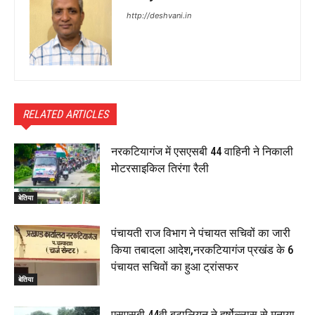
http://deshvani.in
RELATED ARTICLES
नरकटियागंज में एसएसबी 44 वाहिनी ने निकाली
मोटरसाइकिल तिरंगा रैली
बेतिया
पंचायती राज विभाग ने पंचायत सचिवों का जारी
किया तबादला आदेश,नरकटियागंज प्रखंड के 6
पंचायत सचिवों का हुआ ट्रांसफर
बेतिया
एसएसबी 44वी बटालियन ने हर्षोल्लास से मनाया