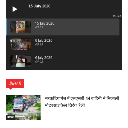
15 July 2026
03:53
15 July 2026
03:53
9 July 2026
00:19
6 July 2026
04:02
पटना सिटी : BPSC में सफल निभा कुमारी बनीं SDM , विधायक
ने किया सम्मानित, 6 July 2026
BIHAR
01:45
हिंदू साम्राज्य दिनोत्सव पर रक्सौल में राष्ट्रीय स्वयंसेवक संघ
का भव्य पथ संचलन, 5 July 2026
नरकटियागंज में एसएसबी 44 वाहिनी ने निकाली
00:22
मोटरसाइकिल तिरंगा रैली
बेतिया : मझौलिया में 1.24 क्विंटल गांजा के साथ बोलेरो ज़ब्त, दो
तस्कर गिरफ्तार, 4 July 2026
बेतिया
00:39
22 June 2026