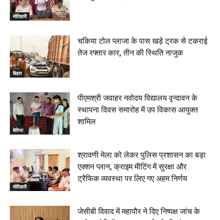
बेतिया : मझौलिया में 1.24 क्विंटल गांजा के साथ बोलेरो ज़ब्त, दो
तस्कर गिरफ्तार, 4 July 2026
मोतिहारी
00:39
22 June 2026
00:33
चकिया टोल प्लाजा के पास खड़े ट्रक से टकराई
तेज रफ्तार कार, तीन की स्थिति नाजुक
रक्सौल : सुरक्षा जॉंच को सोना-चांदी दुकानों का एसडीपीओ और
थानाध्यक्ष ने किया निरीक्षण, 19 June 2026
बिहार
00:58
बेतिया में सगे भाई ने मां के साथ मिलकर की भाई की हत्या, शव
पीएमश्री जवाहर नवोदय विद्यालय वृन्दावन के
जलाया, दोनों गिरफ्तार, 14 June 2026
00:12
स्थापना दिवस समारोह में उप विकास आयुक्त
मोतिहारी। NDA सरकार, 12 साल विश्वास के, मीडिया संवाद में
शामिल
सांसद रधामोहन सिंह, 13 June 2026
बेतिया
02:19
श्रावणी मेला को लेकर पुलिस प्रशासन का बड़ा
एक्शन प्लान, क्राइम मीटिंग में सुरक्षा और
ट्रैफिक व्यवस्था पर लिए गए अहम निर्णय
मोतिहारी
जेसीबी विवाद में महापौर ने दिए निष्पक्ष जांच के