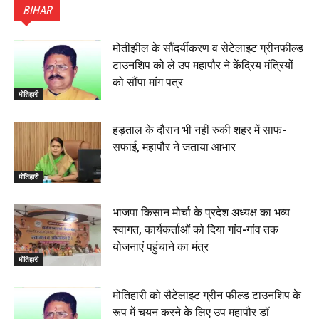
BIHAR
01:45
हिंदू साम्राज्य दिनोत्सव पर रक्सौल में राष्ट्रीय स्वयंसेवक संघ
का भव्य पथ संचलन, 5 July 2026
मोतीझील के सौंदर्यीकरण व सेटेलाइट ग्रीनफील्ड
00:22
टाउनशिप को ले उप महापौर ने केंद्रिय मंत्रियों
बेतिया : मझौलिया में 1.24 क्विंटल गांजा के साथ बोलेरो ज़ब्त, दो
को सौंपा मांग पत्र
तस्कर गिरफ्तार, 4 July 2026
मोतिहारी
00:39
22 June 2026
00:33
हड़ताल के दौरान भी नहीं रुकी शहर में साफ-
सफाई, महापौर ने जताया आभार
रक्सौल : सुरक्षा जॉंच को सोना-चांदी दुकानों का एसडीपीओ और
थानाध्यक्ष ने किया निरीक्षण, 19 June 2026
मोतिहारी
00:58
बेतिया में सगे भाई ने मां के साथ मिलकर की भाई की हत्या, शव
भाजपा किसान मोर्चा के प्रदेश अध्यक्ष का भव्य
जलाया, दोनों गिरफ्तार, 14 June 2026
00:12
स्वागत, कार्यकर्ताओं को दिया गांव-गांव तक
मोतिहारी। NDA सरकार, 12 साल विश्वास के, मीडिया संवाद में
योजनाएं पहुंचाने का मंत्र
सांसद रधामोहन सिंह, 13 June 2026
मोतिहारी
02:19
मोतिहारी को सैटेलाइट ग्रीन फील्ड टाउनशिप के
रूप में चयन करने के लिए उप महापौर डॉ