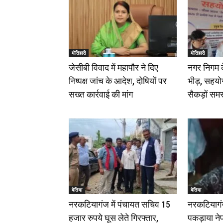
मोतिहारी
मोतिहारी
जेसीबी विवाद में महापौर ने दिए
नगर निगम के 
निष्पक्ष जांच के आदेश, दोषियों पर
भीड़, सहयोग
सख्त कार्रवाई की मांग
सैकड़ों समस
बेतिया
बेतिया
नरकटियागंज में पंचायत सचिव 15
नरकटियागंज 
हजार रुपये घूस लेते गिरफ्तार,
पकड़ाया नेप