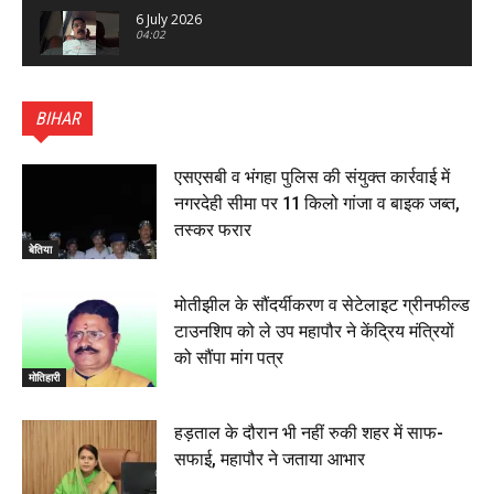
6 July 2026
04:02
पटना सिटी : BPSC में सफल निभा कुमारी बनीं SDM , विधायक
ने किया सम्मानित, 6 July 2026
BIHAR
01:45
हिंदू साम्राज्य दिनोत्सव पर रक्सौल में राष्ट्रीय स्वयंसेवक संघ
का भव्य पथ संचलन, 5 July 2026
एसएसबी व भंगहा पुलिस की संयुक्त कार्रवाई में
00:22
नगरदेही सीमा पर 11 किलो गांजा व बाइक जब्त,
बेतिया : मझौलिया में 1.24 क्विंटल गांजा के साथ बोलेरो ज़ब्त, दो
तस्कर फरार
तस्कर गिरफ्तार, 4 July 2026
बेतिया
00:39
22 June 2026
00:33
मोतीझील के सौंदर्यीकरण व सेटेलाइट ग्रीनफील्ड
टाउनशिप को ले उप महापौर ने केंद्रिय मंत्रियों
रक्सौल : सुरक्षा जॉंच को सोना-चांदी दुकानों का एसडीपीओ और
को सौंपा मांग पत्र
थानाध्यक्ष ने किया निरीक्षण, 19 June 2026
मोतिहारी
00:58
बेतिया में सगे भाई ने मां के साथ मिलकर की भाई की हत्या, शव
हड़ताल के दौरान भी नहीं रुकी शहर में साफ-
जलाया, दोनों गिरफ्तार, 14 June 2026
00:12
सफाई, महापौर ने जताया आभार
मोतिहारी। NDA सरकार, 12 साल विश्वास के, मीडिया संवाद में