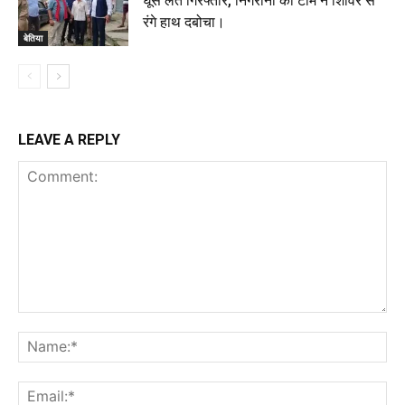
घूस लेते गिरफ्तार, निगरानी की टीम ने शिविर से
रंगे हाथ दबोचा।
बेतिया
LEAVE A REPLY
Comment:
Na
Ema