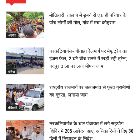
हिंदू साम्राज्य दिनोत्सव पर रक्सौल में राष्ट्रीय स्वयंसेवक संघ
का भव्य पथ संचलन, 5 July 2026
मोतिहारी: तालाब में डूबने से एक ही परिवार के
00:22
पांच लोगों की मौत, गांव में मचा कोहराम
बेतिया : मझौलिया में 1.24 क्विंटल गांजा के साथ बोलेरो ज़ब्त, दो
तस्कर गिरफ्तार, 4 July 2026
अररिया
00:39
22 June 2026
00:33
नरकटियागंज- गौनाहा रेलमार्ग पर मेमू ट्रेन का
इंजन फेल, 2 घंटे बीच रास्ते में खड़ी रही ट्रेन;
रक्सौल : सुरक्षा जॉंच को सोना-चांदी दुकानों का एसडीपीओ और
नंदपुर ढाला पर लगा भीषण जाम
थानाध्यक्ष ने किया निरीक्षण, 19 June 2026
बेतिया
00:58
बेतिया में सगे भाई ने मां के साथ मिलकर की भाई की हत्या, शव
राष्ट्रीय राजमार्ग पर जलजमाव से फूटा ग्रामीणों
जलाया, दोनों गिरफ्तार, 14 June 2026
00:12
का गुस्सा, लगाया जाम
मोतिहारी। NDA सरकार, 12 साल विश्वास के, मीडिया संवाद में
सांसद रधामोहन सिंह, 13 June 2026
मोतिहारी
02:19
नरकटियागंज के चार पंचायत में लगे सहयोग
शिविर में 205 आवेदन आए, अधिकारियों ने दिए 30
दिनों में निष्पादन के निर्देश