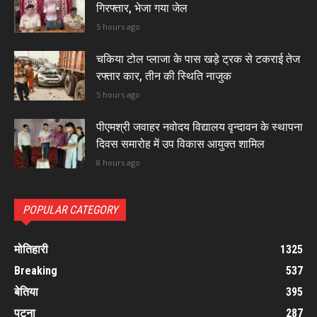
गिरफ्तार, भेजा गया जेल
5 hours ago
चकिया टोल प्लाजा के पास खड़े ट्रक से टकराई तेज
रफ्तार कार, तीन की स्थिति नाजुक
5 hours ago
पीएमश्री जवाहर नवोदय विद्यालय वृन्दावन के स्थापना
दिवस समारोह में उप विकास आयुक्त शामिल
8 hours ago
POPULAR CATEGORY
मोतिहारी
1325
Breaking
537
बेतिया
395
पटना
287