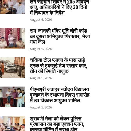
लगे सहयोग शिविर में 205 आवेदन
आए, अधिकारियों ने दिए 30 दिनों
में निष्पादन के निर्देश
August 6, 2026
राम-जानकी मंदिर मूर्ति चोरी कांड
का दूसरा अभियुक्त गिरफ्तार, भेजा
गया जेल
August 5, 2026
चकिया टोल प्लाजा के पास खड़े
ट्रक से टकराई तेज रफ्तार कार,
तीन की स्थिति नाजुक
August 5, 2026
पीएमश्री जवाहर नवोदय विद्यालय
वृन्दावन के स्थापना दिवस समारोह
में उप विकास आयुक्त शामिल
August 5, 2026
श्रावणी मेला को लेकर पुलिस
प्रशासन का बड़ा एक्शन प्लान,
क्राइम मीटिंग में सुरक्षा और