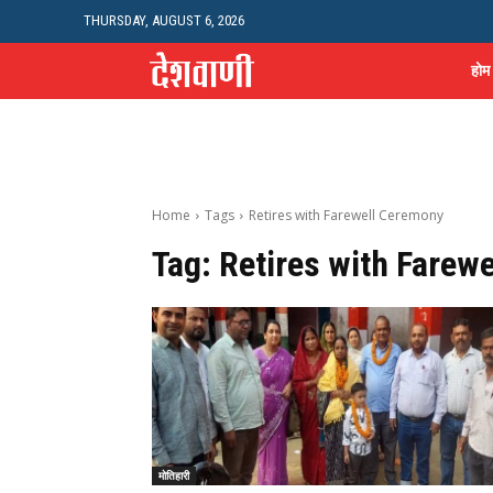
THURSDAY, AUGUST 6, 2026
होम
Home
Tags
Retires with Farewell Ceremony
Tag:
Retires with Farew
मोतिहारी