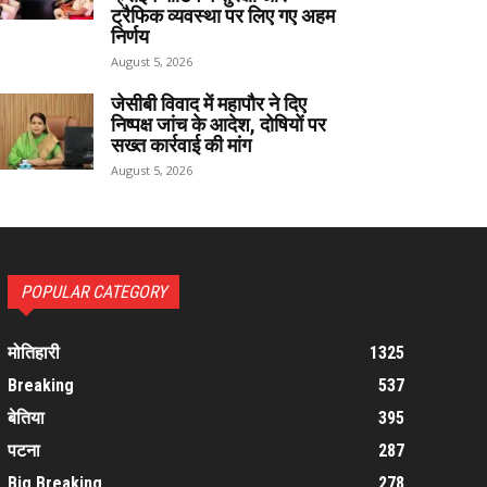
ट्रैफिक व्यवस्था पर लिए गए अहम
निर्णय
August 5, 2026
जेसीबी विवाद में महापौर ने दिए
निष्पक्ष जांच के आदेश, दोषियों पर
सख्त कार्रवाई की मांग
August 5, 2026
POPULAR CATEGORY
मोतिहारी
1325
Breaking
537
बेतिया
395
पटना
287
Big Breaking
278