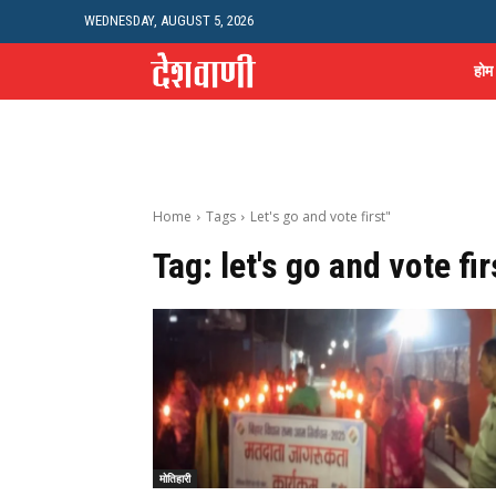
WEDNESDAY, AUGUST 5, 2026
होम
Home
Tags
Let's go and vote first"
Tag:
let's go and vote fir
मोतिहारी