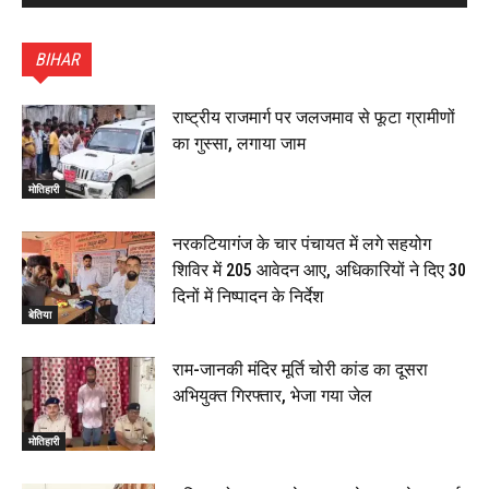
पटना सिटी : BPSC में सफल निभा कुमारी बनीं SDM , विधायक
ने किया सम्मानित, 6 July 2026
BIHAR
01:45
हिंदू साम्राज्य दिनोत्सव पर रक्सौल में राष्ट्रीय स्वयंसेवक संघ
का भव्य पथ संचलन, 5 July 2026
राष्ट्रीय राजमार्ग पर जलजमाव से फूटा ग्रामीणों
00:22
का गुस्सा, लगाया जाम
बेतिया : मझौलिया में 1.24 क्विंटल गांजा के साथ बोलेरो ज़ब्त, दो
तस्कर गिरफ्तार, 4 July 2026
मोतिहारी
00:39
22 June 2026
00:33
नरकटियागंज के चार पंचायत में लगे सहयोग
शिविर में 205 आवेदन आए, अधिकारियों ने दिए 30
रक्सौल : सुरक्षा जॉंच को सोना-चांदी दुकानों का एसडीपीओ और
दिनों में निष्पादन के निर्देश
थानाध्यक्ष ने किया निरीक्षण, 19 June 2026
बेतिया
00:58
बेतिया में सगे भाई ने मां के साथ मिलकर की भाई की हत्या, शव
राम-जानकी मंदिर मूर्ति चोरी कांड का दूसरा
जलाया, दोनों गिरफ्तार, 14 June 2026
00:12
अभियुक्त गिरफ्तार, भेजा गया जेल
मोतिहारी। NDA सरकार, 12 साल विश्वास के, मीडिया संवाद में
सांसद रधामोहन सिंह, 13 June 2026
मोतिहारी
02:19