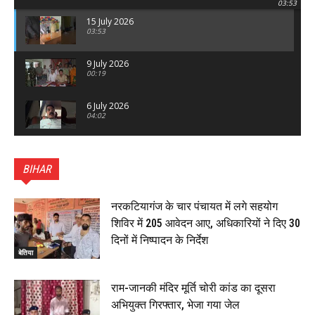
03:53
15 July 2026
03:53
9 July 2026
00:19
6 July 2026
04:02
पटना सिटी : BPSC में सफल निभा कुमारी बनीं SDM , विधायक
ने किया सम्मानित, 6 July 2026
BIHAR
01:45
हिंदू साम्राज्य दिनोत्सव पर रक्सौल में राष्ट्रीय स्वयंसेवक संघ
का भव्य पथ संचलन, 5 July 2026
नरकटियागंज के चार पंचायत में लगे सहयोग
00:22
शिविर में 205 आवेदन आए, अधिकारियों ने दिए 30
बेतिया : मझौलिया में 1.24 क्विंटल गांजा के साथ बोलेरो ज़ब्त, दो
दिनों में निष्पादन के निर्देश
तस्कर गिरफ्तार, 4 July 2026
बेतिया
00:39
22 June 2026
00:33
राम-जानकी मंदिर मूर्ति चोरी कांड का दूसरा
अभियुक्त गिरफ्तार, भेजा गया जेल