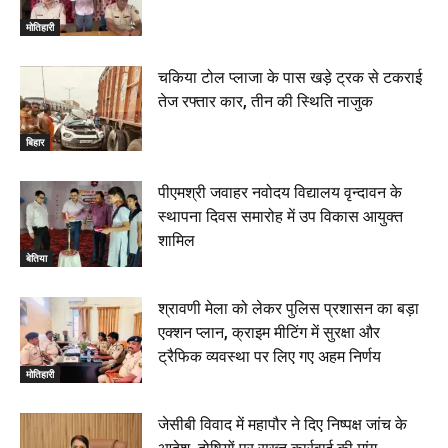
रक्सौल : सुरक्षा जॉंच को सोना-चांदी दुकानों का एसडीपीओ और
थानाध्यक्ष ने किया निरीक्षण, 19 June 2026
मोतिहारी
00:58
बेतिया में सगे भाई ने मां के साथ मिलकर की भाई की हत्या, शव
चकिया टोल प्लाजा के पास खड़े ट्रक से टकराई
जलाया, दोनों गिरफ्तार, 14 June 2026
00:12
तेज रफ्तार कार, तीन की स्थिति नाजुक
मोतिहारी। NDA सरकार, 12 साल विश्वास के, मीडिया संवाद में
सांसद रधामोहन सिंह, 13 June 2026
बिहार
02:19
पीएमश्री जवाहर नवोदय विद्यालय वृन्दावन के
स्थापना दिवस समारोह में उप विकास आयुक्त
शामिल
बेतिया
श्रावणी मेला को लेकर पुलिस प्रशासन का बड़ा
एक्शन प्लान, क्राइम मीटिंग में सुरक्षा और
ट्रैफिक व्यवस्था पर लिए गए अहम निर्णय
मोतिहारी
जेसीबी विवाद में महापौर ने दिए निष्पक्ष जांच के