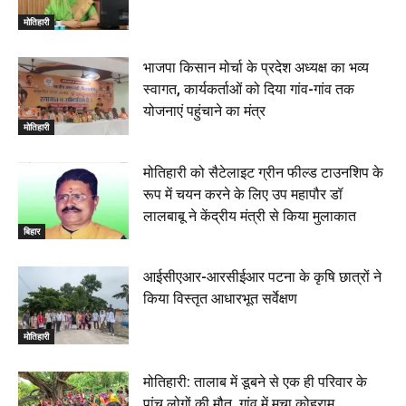
रक्सौल : सुरक्षा जॉंच को सोना-चांदी दुकानों का एसडीपीओ और
थानाध्यक्ष ने किया निरीक्षण, 19 June 2026
मोतिहारी
00:58
बेतिया में सगे भाई ने मां के साथ मिलकर की भाई की हत्या, शव
भाजपा किसान मोर्चा के प्रदेश अध्यक्ष का भव्य
जलाया, दोनों गिरफ्तार, 14 June 2026
00:12
स्वागत, कार्यकर्ताओं को दिया गांव-गांव तक
मोतिहारी। NDA सरकार, 12 साल विश्वास के, मीडिया संवाद में
योजनाएं पहुंचाने का मंत्र
सांसद रधामोहन सिंह, 13 June 2026
मोतिहारी
02:19
मोतिहारी को सैटेलाइट ग्रीन फील्ड टाउनशिप के
रूप में चयन करने के लिए उप महापौर डॉ
लालबाबू ने केंद्रीय मंत्री से किया मुलाकात
बिहार
आईसीएआर-आरसीईआर पटना के कृषि छात्रों ने
किया विस्तृत आधारभूत सर्वेक्षण
मोतिहारी
मोतिहारी: तालाब में डूबने से एक ही परिवार के
पांच लोगों की मौत, गांव में मचा कोहराम