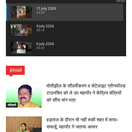
03:53
15 July 2026
03:53
9 July 2026
00:19
6 July 2026
04:02
पटना सिटी : BPSC में सफल निभा कुमारी बनीं SDM , विधायक
ने किया सम्मानित, 6 July 2026
BIHAR
01:45
हिंदू साम्राज्य दिनोत्सव पर रक्सौल में राष्ट्रीय स्वयंसेवक संघ
का भव्य पथ संचलन, 5 July 2026
मोतीझील के सौंदर्यीकरण व सेटेलाइट ग्रीनफील्ड
00:22
टाउनशिप को ले उप महापौर ने केंद्रिय मंत्रियों
बेतिया : मझौलिया में 1.24 क्विंटल गांजा के साथ बोलेरो ज़ब्त, दो
को सौंपा मांग पत्र
तस्कर गिरफ्तार, 4 July 2026
मोतिहारी
00:39
22 June 2026
00:33
हड़ताल के दौरान भी नहीं रुकी शहर में साफ-
सफाई, महापौर ने जताया आभार