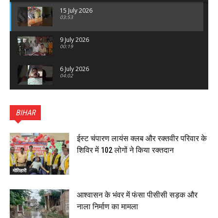
15 July 2026
03:53
9 July 2026
00:19
6 July 2026
04:02
पटना सिटी : BPSC में सफल निभा कुमारी बनीं SDM , विधायक
ने किया सम्मानित, 6 July 2026
BIHAR
01:45
हिंदू साम्राज्य दिनोत्सव पर रक्सौल में राष्ट्रीय स्वयंसेवक संघ
का भव्य पथ संचलन, 5 July 2026
ईस्ट चंपारण लायंस क्लब और रक्तवीर परिवार के
00:22
शिविर में 102 लोगों ने किया रक्तदान
बेतिया : मझौलिया में 1.24 क्विंटल गांजा के साथ बोलेरो ज़ब्त, दो
तस्कर गिरफ्तार, 4 July 2026
मोतिहारी
00:39
22 June 2026
00:33
आश्वासन के भंवर में फंसा पीसीसी सड़क और
नाला निर्माण का मामला
रक्सौल : सुरक्षा जॉंच को सोना-चांदी दुकानों का एसडीपीओ और