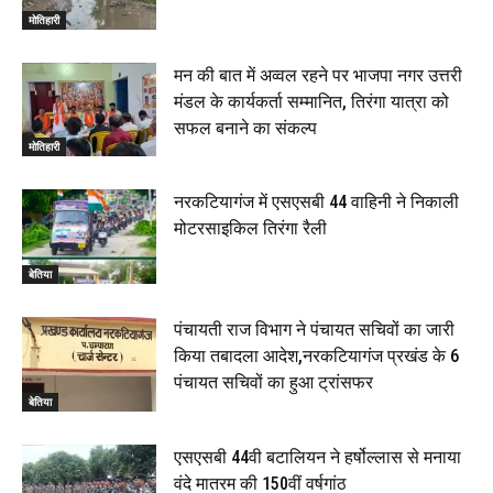
थानाध्यक्ष ने किया निरीक्षण, 19 June 2026
मोतिहारी
00:58
बेतिया में सगे भाई ने मां के साथ मिलकर की भाई की हत्या, शव
मन की बात में अव्वल रहने पर भाजपा नगर उत्तरी
जलाया, दोनों गिरफ्तार, 14 June 2026
00:12
मंडल के कार्यकर्ता सम्मानित, तिरंगा यात्रा को
मोतिहारी। NDA सरकार, 12 साल विश्वास के, मीडिया संवाद में
सफल बनाने का संकल्प
सांसद रधामोहन सिंह, 13 June 2026
मोतिहारी
02:19
नरकटियागंज में एसएसबी 44 वाहिनी ने निकाली
मोटरसाइकिल तिरंगा रैली
बेतिया
पंचायती राज विभाग ने पंचायत सचिवों का जारी
किया तबादला आदेश,नरकटियागंज प्रखंड के 6
पंचायत सचिवों का हुआ ट्रांसफर
बेतिया
एसएसबी 44वी बटालियन ने हर्षोल्लास से मनाया
वंदे मातरम की 150वीं वर्षगांठ