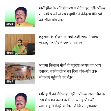
22 June 2026
00:33
मोतीझील के सौंदर्यीकरण व सेटेलाइट ग्रीनफील्ड
टाउनशिप को ले उप महापौर ने केंद्रिय मंत्रियों
रक्सौल : सुरक्षा जॉंच को सोना-चांदी दुकानों का एसडीपीओ और
को सौंपा मांग पत्र
थानाध्यक्ष ने किया निरीक्षण, 19 June 2026
मोतिहारी
00:58
बेतिया में सगे भाई ने मां के साथ मिलकर की भाई की हत्या, शव
हड़ताल के दौरान भी नहीं रुकी शहर में साफ-
जलाया, दोनों गिरफ्तार, 14 June 2026
00:12
सफाई, महापौर ने जताया आभार
मोतिहारी। NDA सरकार, 12 साल विश्वास के, मीडिया संवाद में
सांसद रधामोहन सिंह, 13 June 2026
मोतिहारी
02:19
भाजपा किसान मोर्चा के प्रदेश अध्यक्ष का भव्य
स्वागत, कार्यकर्ताओं को दिया गांव-गांव तक
योजनाएं पहुंचाने का मंत्र
मोतिहारी
मोतिहारी को सैटेलाइट ग्रीन फील्ड टाउनशिप के
रूप में चयन करने के लिए उप महापौर डॉ
लालबाबू ने केंद्रीय मंत्री से किया मुलाकात
बिहार