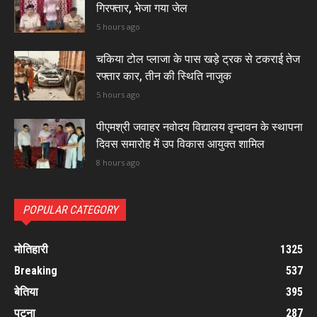
गिरफ्तार, भेजा गया जेल
5 hours ago
चकिया टोल प्लाजा के पास खड़े ट्रक से टकराई तेज
रफ्तार कार, तीन की स्थिति नाजुक
5 hours ago
पीएमश्री जवाहर नवोदय विद्यालय वृन्दावन के स्थापना
दिवस समारोह में उप विकास आयुक्त शामिल
8 hours ago
POPULAR CATEGORY
मोतिहारी
1325
Breaking
537
बेतिया
395
पटना
287