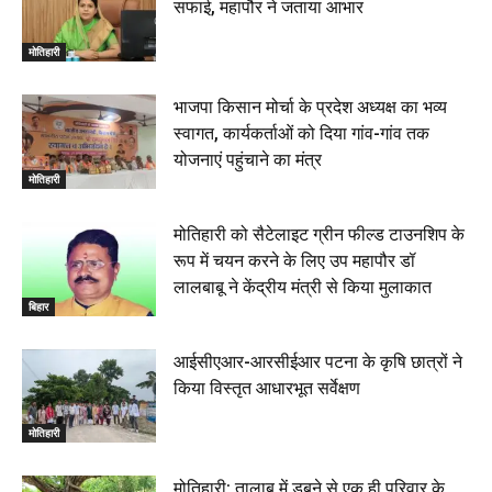
सफाई, महापौर ने जताया आभार
मोतिहारी। NDA सरकार, 12 साल विश्वास के, मीडिया संवाद में
सांसद रधामोहन सिंह, 13 June 2026
मोतिहारी
02:19
भाजपा किसान मोर्चा के प्रदेश अध्यक्ष का भव्य
स्वागत, कार्यकर्ताओं को दिया गांव-गांव तक
योजनाएं पहुंचाने का मंत्र
मोतिहारी
मोतिहारी को सैटेलाइट ग्रीन फील्ड टाउनशिप के
रूप में चयन करने के लिए उप महापौर डॉ
लालबाबू ने केंद्रीय मंत्री से किया मुलाकात
बिहार
आईसीएआर-आरसीईआर पटना के कृषि छात्रों ने
किया विस्तृत आधारभूत सर्वेक्षण
मोतिहारी
मोतिहारी: तालाब में डूबने से एक ही परिवार के