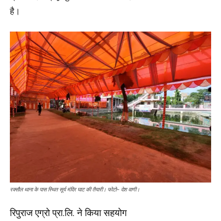
है।
रक्सौल
थाना
के
पास
स्थित
सूर्य
मंदिर
घाट
की
तैयारी।
फोटो
–
देश
वाणी।
रिपुराज एग्रो प्रा.लि. ने किया सहयोग