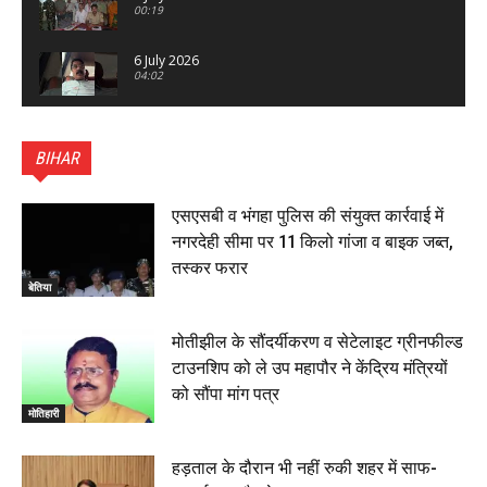
00:19
6 July 2026
04:02
पटना सिटी : BPSC में सफल निभा कुमारी बनीं SDM , विधायक
ने किया सम्मानित, 6 July 2026
BIHAR
01:45
हिंदू साम्राज्य दिनोत्सव पर रक्सौल में राष्ट्रीय स्वयंसेवक संघ
का भव्य पथ संचलन, 5 July 2026
एसएसबी व भंगहा पुलिस की संयुक्त कार्रवाई में
00:22
नगरदेही सीमा पर 11 किलो गांजा व बाइक जब्त,
बेतिया : मझौलिया में 1.24 क्विंटल गांजा के साथ बोलेरो ज़ब्त, दो
तस्कर फरार
तस्कर गिरफ्तार, 4 July 2026
बेतिया
00:39
22 June 2026
00:33
मोतीझील के सौंदर्यीकरण व सेटेलाइट ग्रीनफील्ड
टाउनशिप को ले उप महापौर ने केंद्रिय मंत्रियों
रक्सौल : सुरक्षा जॉंच को सोना-चांदी दुकानों का एसडीपीओ और
को सौंपा मांग पत्र
थानाध्यक्ष ने किया निरीक्षण, 19 June 2026
मोतिहारी
00:58
बेतिया में सगे भाई ने मां के साथ मिलकर की भाई की हत्या, शव
हड़ताल के दौरान भी नहीं रुकी शहर में साफ-
जलाया, दोनों गिरफ्तार, 14 June 2026
00:12