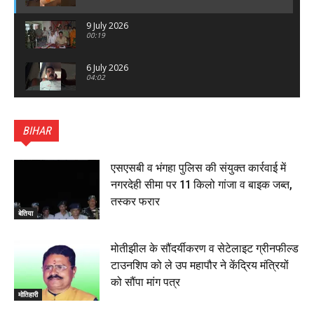
9 July 2026
00:19
6 July 2026
04:02
पटना सिटी : BPSC में सफल निभा कुमारी बनीं SDM , विधायक
ने किया सम्मानित, 6 July 2026
BIHAR
01:45
हिंदू साम्राज्य दिनोत्सव पर रक्सौल में राष्ट्रीय स्वयंसेवक संघ
का भव्य पथ संचलन, 5 July 2026
एसएसबी व भंगहा पुलिस की संयुक्त कार्रवाई में
00:22
नगरदेही सीमा पर 11 किलो गांजा व बाइक जब्त,
बेतिया : मझौलिया में 1.24 क्विंटल गांजा के साथ बोलेरो ज़ब्त, दो
तस्कर फरार
तस्कर गिरफ्तार, 4 July 2026
बेतिया
00:39
22 June 2026
00:33
मोतीझील के सौंदर्यीकरण व सेटेलाइट ग्रीनफील्ड
टाउनशिप को ले उप महापौर ने केंद्रिय मंत्रियों
रक्सौल : सुरक्षा जॉंच को सोना-चांदी दुकानों का एसडीपीओ और
को सौंपा मांग पत्र
थानाध्यक्ष ने किया निरीक्षण, 19 June 2026
मोतिहारी
00:58