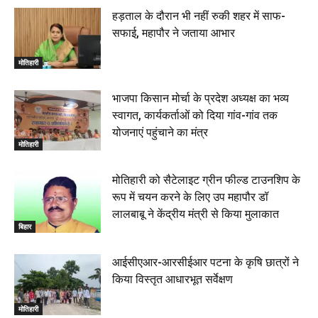
बेतिया में सगे भाई ने मां के साथ मिलकर की भाई की हत्या, शव
हड़ताल के दौरान भी नहीं रुकी शहर में साफ-
जलाया, दोनों गिरफ्तार, 14 June 2026
00:12
सफाई, महापौर ने जताया आभार
मोतिहारी। NDA सरकार, 12 साल विश्वास के, मीडिया संवाद में
सांसद रधामोहन सिंह, 13 June 2026
मोतिहारी
02:19
भाजपा किसान मोर्चा के प्रदेश अध्यक्ष का भव्य
स्वागत, कार्यकर्ताओं को दिया गांव-गांव तक
योजनाएं पहुंचाने का मंत्र
मोतिहारी
मोतिहारी को सैटेलाइट ग्रीन फील्ड टाउनशिप के
रूप में चयन करने के लिए उप महापौर डॉ
लालबाबू ने केंद्रीय मंत्री से किया मुलाकात
बिहार
आईसीएआर-आरसीईआर पटना के कृषि छात्रों ने
किया विस्तृत आधारभूत सर्वेक्षण
मोतिहारी