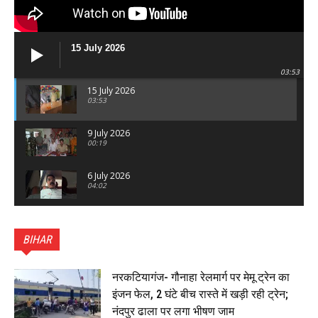
15 July 2026
03:53
15 July 2026
03:53
9 July 2026
00:19
6 July 2026
04:02
पटना सिटी : BPSC में सफल निभा कुमारी बनीं SDM , विधायक
ने किया सम्मानित, 6 July 2026
BIHAR
01:45
हिंदू साम्राज्य दिनोत्सव पर रक्सौल में राष्ट्रीय स्वयंसेवक संघ
का भव्य पथ संचलन, 5 July 2026
नरकटियागंज- गौनाहा रेलमार्ग पर मेमू ट्रेन का
00:22
इंजन फेल, 2 घंटे बीच रास्ते में खड़ी रही ट्रेन;
बेतिया : मझौलिया में 1.24 क्विंटल गांजा के साथ बोलेरो ज़ब्त, दो
नंदपुर ढाला पर लगा भीषण जाम
तस्कर गिरफ्तार, 4 July 2026