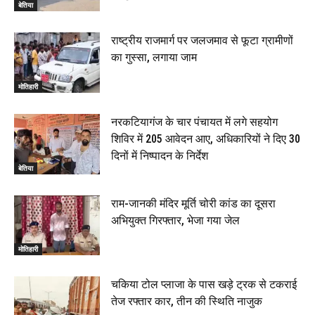
बेतिया
00:39
22 June 2026
00:33
राष्ट्रीय राजमार्ग पर जलजमाव से फूटा ग्रामीणों
का गुस्सा, लगाया जाम
रक्सौल : सुरक्षा जॉंच को सोना-चांदी दुकानों का एसडीपीओ और
थानाध्यक्ष ने किया निरीक्षण, 19 June 2026
मोतिहारी
00:58
बेतिया में सगे भाई ने मां के साथ मिलकर की भाई की हत्या, शव
नरकटियागंज के चार पंचायत में लगे सहयोग
जलाया, दोनों गिरफ्तार, 14 June 2026
00:12
शिविर में 205 आवेदन आए, अधिकारियों ने दिए 30
मोतिहारी। NDA सरकार, 12 साल विश्वास के, मीडिया संवाद में
दिनों में निष्पादन के निर्देश
सांसद रधामोहन सिंह, 13 June 2026
बेतिया
02:19
राम-जानकी मंदिर मूर्ति चोरी कांड का दूसरा
अभियुक्त गिरफ्तार, भेजा गया जेल
मोतिहारी
चकिया टोल प्लाजा के पास खड़े ट्रक से टकराई
तेज रफ्तार कार, तीन की स्थिति नाजुक