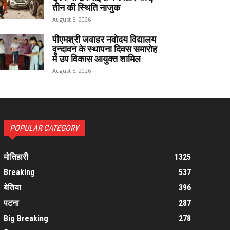
तीन की स्थिति नाजुक
August 5, 2026
पीएमश्री जवाहर नवोदय विद्यालय
वृन्दावन के स्थापना दिवस समारोह
में उप विकास आयुक्त शामिल
August 5, 2026
POPULAR CATEGORY
मोतिहारी
1325
Breaking
537
बेतिया
396
पटना
287
Big Breaking
278