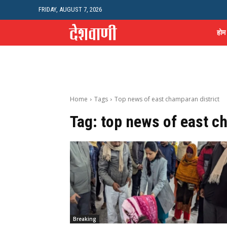
FRIDAY, AUGUST 7, 2026
होम
Home
Tags
Top news of east champaran district
Tag:
top news of east c
Breaking