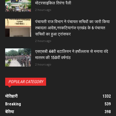
मोटरसाइकिल तिरंगा रैली
2 hours ago
पंचायती राज विभाग ने पंचायत सचिवों का जारी किया
तबादला आदेश,नरकटियागंज प्रखंड के 6 पंचायत
सचिवों का हुआ ट्रांसफर
2 hours ago
एसएसबी 44वी बटालियन ने हर्षोल्लास से मनाया वंदे
मातरम की 150वीं वर्षगांठ
2 hours ago
POPULAR CATEGORY
मोतिहारी
1332
Breaking
539
बेतिया
398