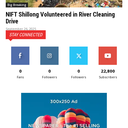
Big Breaking
NIFT Shillong Volunteered in River Cleaning
Drive
September 26, 2025
STAY CONNECTED
0
0
0
22,800
Fans
Followers
Followers
Subscribers