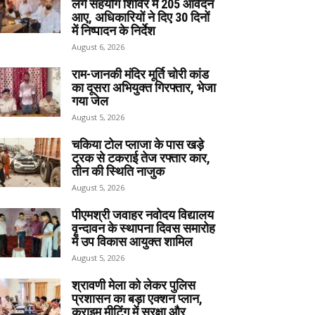
लगे सहयोग शिविर में 205 आवेदन
आए, अधिकारियों ने दिए 30 दिनों
में निष्पादन के निर्देश
August 6, 2026
राम-जानकी मंदिर मूर्ति चोरी कांड
का दूसरा अभियुक्त गिरफ्तार, भेजा
गया जेल
August 5, 2026
चकिया टोल प्लाजा के पास खड़े
ट्रक से टकराई तेज रफ्तार कार,
तीन की स्थिति नाजुक
August 5, 2026
पीएमश्री जवाहर नवोदय विद्यालय
वृन्दावन के स्थापना दिवस समारोह
में उप विकास आयुक्त शामिल
August 5, 2026
श्रावणी मेला को लेकर पुलिस
प्रशासन का बड़ा एक्शन प्लान,
क्राइम मीटिंग में सुरक्षा और