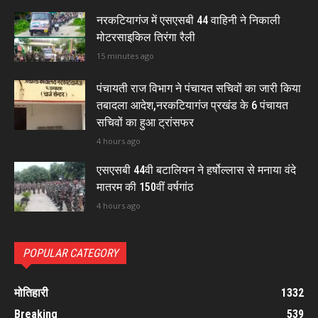
नरकटियागंज में एसएसबी 44 वाहिनी ने निकाली
मोटरसाइकिल तिरंगा रैली
15 minutes ago
पंचायती राज विभाग ने पंचायत सचिवों का जारी किया
तबादला आदेश,नरकटियागंज प्रखंड के 6 पंचायत
सचिवों का हुआ ट्रांसफर
4 hours ago
एसएसबी 44वी बटालियन ने हर्षोल्लास से मनाया वंदे
मातरम की 150वीं वर्षगांठ
4 hours ago
POPULAR CATEGORY
मोतिहारी
1332
Breaking
539