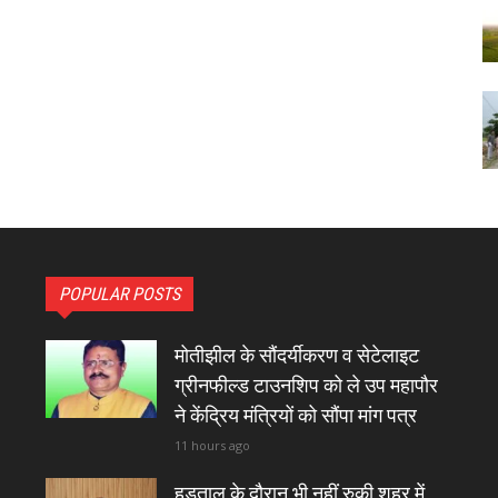
POPULAR POSTS
मोतीझील के सौंदर्यीकरण व सेटेलाइट
ग्रीनफील्ड टाउनशिप को ले उप महापौर
ने केंद्रिय मंत्रियों को सौंपा मांग पत्र
11 hours ago
हड़ताल के दौरान भी नहीं रुकी शहर में