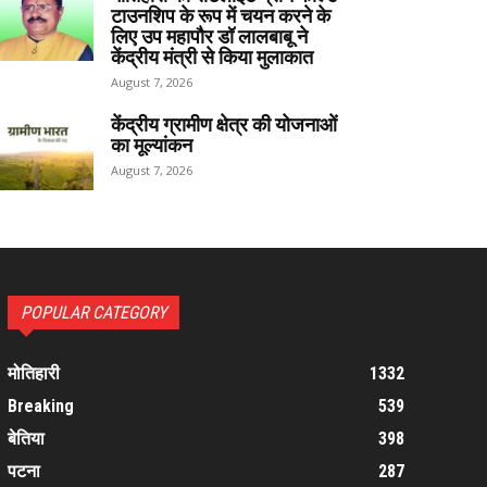
टाउनशिप के रूप में चयन करने के
लिए उप महापौर डॉ लालबाबू ने
केंद्रीय मंत्री से किया मुलाकात
August 7, 2026
केंद्रीय ग्रामीण क्षेत्र की योजनाओं
का मूल्यांकन
August 7, 2026
POPULAR CATEGORY
मोतिहारी
1332
Breaking
539
बेतिया
398
पटना
287