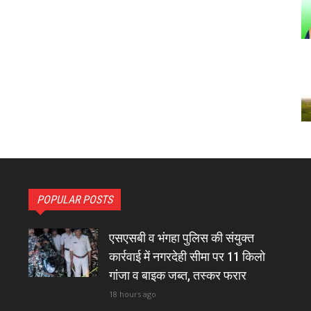
POPULAR POSTS
एसएसबी व भंगहा पुलिस की संयुक्त
कार्रवाई में नगरदेही सीमा पर 11 किलो
गांजा व बाइक जब्त, तस्कर फरार
18 hours ago