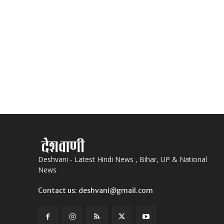
Deshvani - Latest Hindi News , Bihar, UP & National
News
Contact us: deshvani@gmail.com