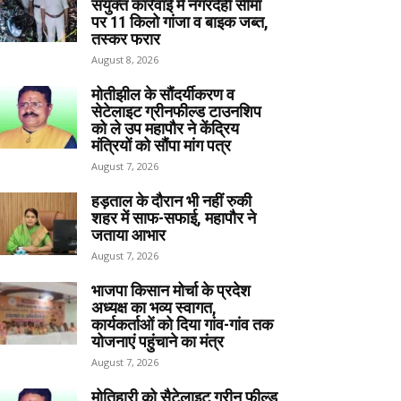
संयुक्त कार्रवाई में नगरदेही सीमा
पर 11 किलो गांजा व बाइक जब्त,
तस्कर फरार
August 8, 2026
मोतीझील के सौंदर्यीकरण व
सेटेलाइट ग्रीनफील्ड टाउनशिप
को ले उप महापौर ने केंद्रिय
मंत्रियों को सौंपा मांग पत्र
August 7, 2026
हड़ताल के दौरान भी नहीं रुकी
शहर में साफ-सफाई, महापौर ने
जताया आभार
August 7, 2026
भाजपा किसान मोर्चा के प्रदेश
अध्यक्ष का भव्य स्वागत,
कार्यकर्ताओं को दिया गांव-गांव तक
योजनाएं पहुंचाने का मंत्र
August 7, 2026
मोतिहारी को सैटेलाइट ग्रीन फील्ड