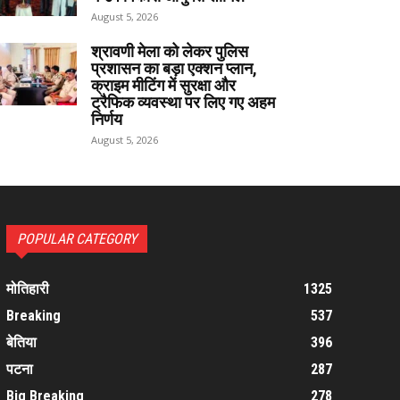
August 5, 2026
श्रावणी मेला को लेकर पुलिस
प्रशासन का बड़ा एक्शन प्लान,
क्राइम मीटिंग में सुरक्षा और
ट्रैफिक व्यवस्था पर लिए गए अहम
निर्णय
August 5, 2026
POPULAR CATEGORY
मोतिहारी
1325
Breaking
537
बेतिया
396
पटना
287
Big Breaking
278