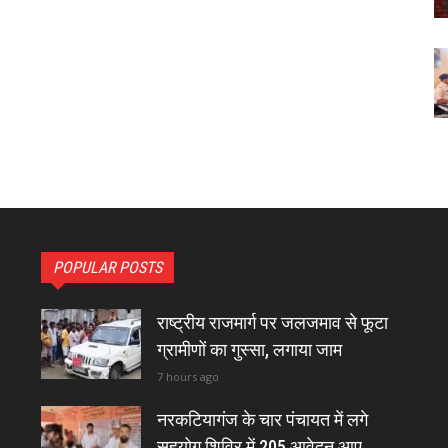
POPULAR POSTS
राष्ट्रीय राजमार्ग पर जलजमाव से फूटा
ग्रामीणों का गुस्सा, लगाया जाम
7 hours ago
नरकटियागंज के चार पंचायत में लगे
सहयोग शिविर में 205 आवेदन आए,