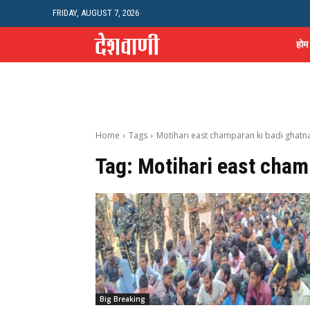
FRIDAY, AUGUST 7, 2026
होम
Home
Tags
Motihari east champaran ki badi ghatn
Tag:
Motihari east cham
Big Breaking