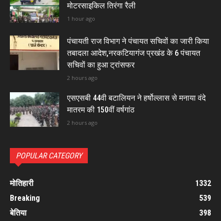
मोटरसाइकिल तिरंगा रैली
1 hour ago
पंचायती राज विभाग ने पंचायत सचिवों का जारी किया
तबादला आदेश,नरकटियागंज प्रखंड के 6 पंचायत
सचिवों का हुआ ट्रांसफर
2 hours ago
एसएसबी 44वी बटालियन ने हर्षोल्लास से मनाया वंदे
मातरम की 150वीं वर्षगांठ
2 hours ago
POPULAR CATEGORY
मोतिहारी
1332
Breaking
539
बेतिया
398