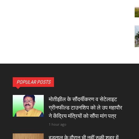
POPULAR POSTS
मोतीझील के सौंदर्यीकरण व सेटेलाइट
ग्रीनफील्ड टाउनशिप को ले उप महापौर
ने केंद्रिय मंत्रियों को सौंपा मांग पत्र
1 hour ago
हड़ताल के दौरान भी नहीं रुकी शहर में