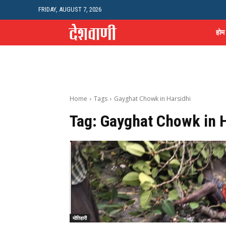
FRIDAY, AUGUST 7, 2026
होम
Home
Tags
Gayghat Chowk in Harsidhi
Tag:
Gayghat Chowk in H
मोतिहारी