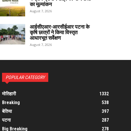
का मूल्यांकन
August 7, 2026
आईसीएआर-आरसीईआर पटना के
कृषि छात्रों ने किया विस्तृत
आधारभूत सर्वेक्षण
August 7, 2026
POPULAR CATEGORY
मोतिहारी
1332
Breaking
538
बेतिया
397
पटना
287
Big Breaking
278