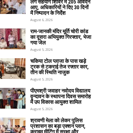
लगे सहयोग शिविर में 205 आवेदन
आए, अधिकारियों ने दिए 30 दिनों
में निष्पादन के निर्देश
August 6, 2026
राम-जानकी मंदिर मूर्ति चोरी कांड
का दूसरा अभियुक्त गिरफ्तार, भेजा
गया जेल
August 5, 2026
चकिया टोल प्लाजा के पास खड़े
ट्रक से टकराई तेज रफ्तार कार,
तीन की स्थिति नाजुक
August 5, 2026
पीएमश्री जवाहर नवोदय विद्यालय
वृन्दावन के स्थापना दिवस समारोह
में उप विकास आयुक्त शामिल
August 5, 2026
श्रावणी मेला को लेकर पुलिस
प्रशासन का बड़ा एक्शन प्लान,
क्राइम मीटिंग में सुरक्षा और