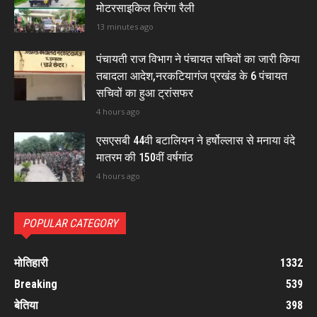
मोटरसाइकिल तिरंगा रैली
13 minutes ago
पंचायती राज विभाग ने पंचायत सचिवों का जारी किया
तबादला आदेश,नरकटियागंज प्रखंड के 6 पंचायत
सचिवों का हुआ ट्रांसफर
4 hours ago
एसएसबी 44वी बटालियन ने हर्षोल्लास से मनाया वंदे
मातरम की 150वीं वर्षगांठ
4 hours ago
POPULAR CATEGORY
मोतिहारी
1332
Breaking
539
बेतिया
398