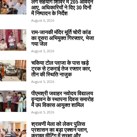
लगे सहयोग शिविर में 205 आवेदन
आए, अधिकारियों ने दिए 30 दिनों
में निष्पादन के निर्देश
August 6, 2026
राम-जानकी मंदिर मूर्ति चोरी कांड
का दूसरा अभियुक्त गिरफ्तार, भेजा
गया जेल
August 5, 2026
चकिया टोल प्लाजा के पास खड़े
ट्रक से टकराई तेज रफ्तार कार,
तीन की स्थिति नाजुक
August 5, 2026
पीएमश्री जवाहर नवोदय विद्यालय
वृन्दावन के स्थापना दिवस समारोह
में उप विकास आयुक्त शामिल
August 5, 2026
श्रावणी मेला को लेकर पुलिस
प्रशासन का बड़ा एक्शन प्लान,
क्राइम मीटिंग में सुरक्षा और