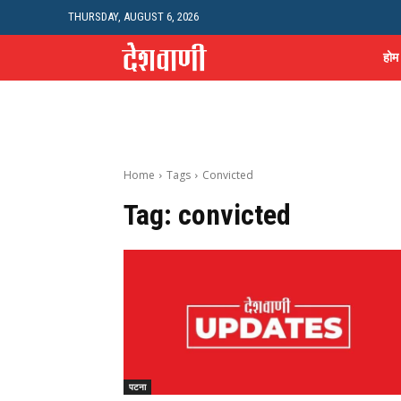
THURSDAY, AUGUST 6, 2026
होम
Home
Tags
Convicted
Tag:
convicted
पटना