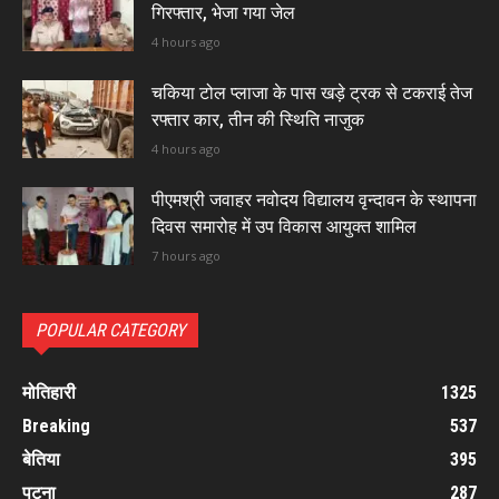
गिरफ्तार, भेजा गया जेल
4 hours ago
चकिया टोल प्लाजा के पास खड़े ट्रक से टकराई तेज
रफ्तार कार, तीन की स्थिति नाजुक
4 hours ago
पीएमश्री जवाहर नवोदय विद्यालय वृन्दावन के स्थापना
दिवस समारोह में उप विकास आयुक्त शामिल
7 hours ago
POPULAR CATEGORY
मोतिहारी
1325
Breaking
537
बेतिया
395
पटना
287