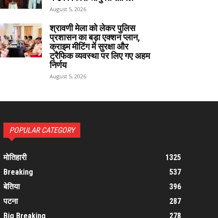
August 5, 2026
श्रावणी मेला को लेकर पुलिस
प्रशासन का बड़ा एक्शन प्लान,
क्राइम मीटिंग में सुरक्षा और
ट्रैफिक व्यवस्था पर लिए गए अहम
निर्णय
August 5, 2026
POPULAR CATEGORY
मोतिहारी
1325
Breaking
537
बेतिया
396
पटना
287
Big Breaking
278