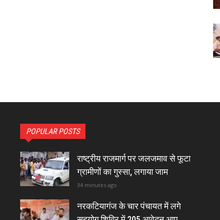
POPULAR POSTS
राष्ट्रीय राजमार्ग पर जलजमाव से फूटा
ग्रामीणों का गुस्सा, लगाया जाम
34 minutes ago
नरकटियागंज के चार पंचायत में लगे
सहयोग शिविर में 205 आवेदन आए,