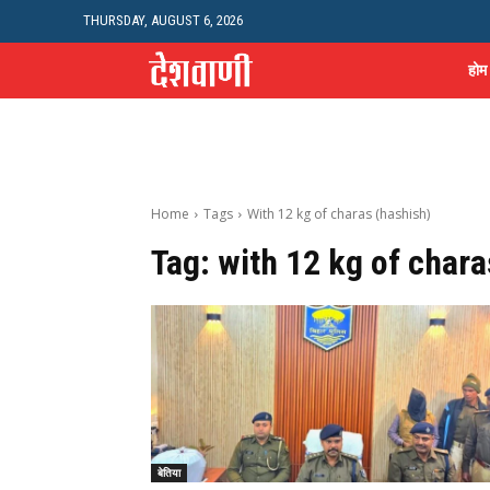
THURSDAY, AUGUST 6, 2026
होम
Home
Tags
With 12 kg of charas (hashish)
Tag:
with 12 kg of chara
बेतिया