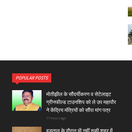
POPULAR POSTS
मोतीझील के सौंदर्यीकरण व सेटेलाइट
ग्रीनफील्ड टाउनशिप को ले उप महापौर
ने केंद्रिय मंत्रियों को सौंपा मांग पत्र
17 hours ago
हड़ताल के दौरान भी नहीं रुकी शहर में