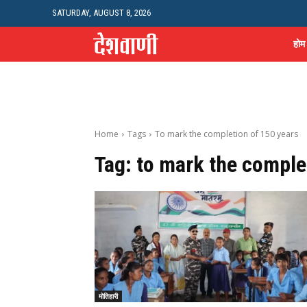
SATURDAY, AUGUST 8, 2026
होम
Home
Tags
To mark the completion of 150 years
Tag:
to mark the comple
मोतिहारी