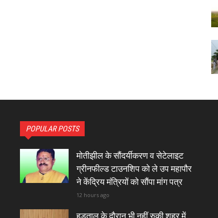
POPULAR POSTS
मोतीझील के सौंदर्यीकरण व सेटेलाइट
ग्रीनफील्ड टाउनशिप को ले उप महापौर
ने केंद्रिय मंत्रियों को सौंपा मांग पत्र
12 hours ago
हड़ताल के दौरान भी नहीं रुकी शहर में