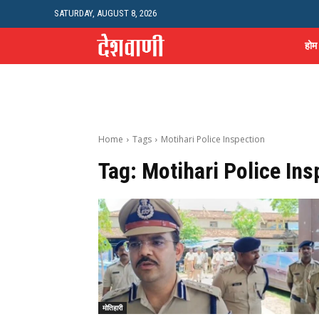
SATURDAY, AUGUST 8, 2026
होम
Home
Tags
Motihari Police Inspection
Tag:
Motihari Police Ins
मोतिहारी