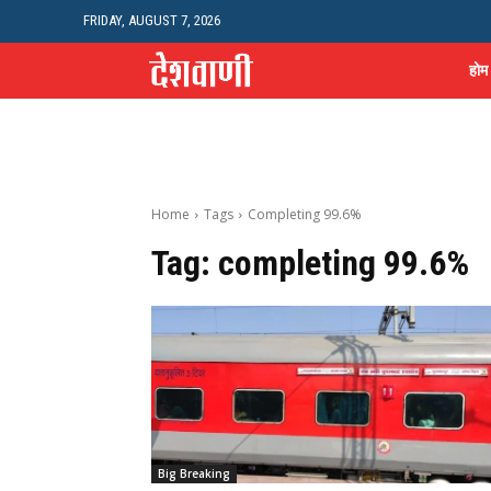
FRIDAY, AUGUST 7, 2026
होम
Home
Tags
Completing 99.6%
Tag:
completing 99.6%
Big Breaking