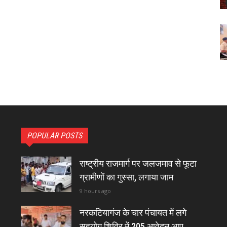
POPULAR POSTS
राष्ट्रीय राजमार्ग पर जलजमाव से फूटा
ग्रामीणों का गुस्सा, लगाया जाम
9 hours ago
नरकटियागंज के चार पंचायत में लगे
सहयोग शिविर में 205 आवेदन आए,